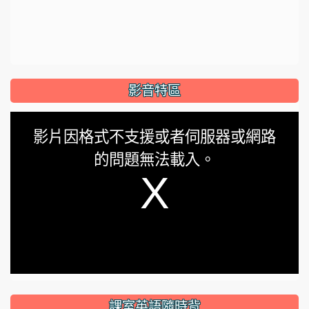
影音特區
This
影片因格式不支援或者伺服器或網路
is
的問題無法載入。
a
modal
window.
課室英語隨時背