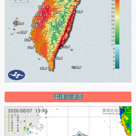
雷達回波圖