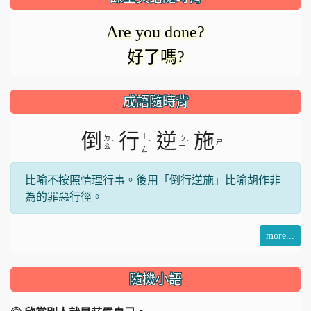
Are you done?
好了嗎?
成語隨時背
倒
行
逆
施
ㄒ
ㄉ
ㄋ
ˋ
ˊ
ˋ
ㄕ
ㄧ
ㄠ
ㄧ
ㄥ
比喻不按照情理行事。後用「倒行逆施」比喻胡作非
為的罪惡行徑。
more...
隨機小語