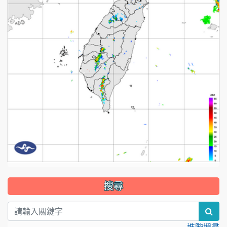
:::
搜尋
sea