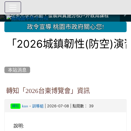
爭取社會資源，傳愛與溫暖：2024.3.19 桃園市家長會與桃
爭取社會資源，傳愛與溫暖：2024.3.19 桃園市家長會與桃
爭取社會資源，傳愛與溫暖：110.12.22 國際獅子會與本校
爭取社會資源，傳愛與溫暖：110.12.22 國際獅子會與本校
爭取社會資源，傳愛與溫暖：110.12.22 國際獅子會贈送本
爭取社會資源，傳愛與溫暖：110.12.22 國際獅子會贈送本
2023.12.27 聖誕感恩歌謠競賽；本校師生與國際獅子會獅
2023.12.27 聖誕感恩歌謠競賽；本校師生與國際獅子會獅
中國信託商業銀行 2023.04.22 愛傳球計畫
中國信託商業銀行 2023.04.22 愛傳球計畫
辦理多元學習活動，發展與實施分校戶外教育課程
辦理多元學習活動，發展與實施分校戶外教育課程
園女子美容商業童也工會義剪活動
園女子美容商業童也工會義剪活動
112學年度畢業學生與師長合照
112學年度畢業學生與師長合照
辦理多元學習活動，發展與實施分校戶外教育課程
辦理多元學習活動，發展與實施分校戶外教育課程
師生歲末感恩活動
師生歲末感恩活動
校學生耶誕禮物
校學生耶誕禮物
112.9.27參觀客家博覽會
112.9.27參觀客家博覽會
2023.12.27 國際獅子會贈送本校學生耶誕禮物
2023.12.27 國際獅子會贈送本校學生耶誕禮物
2023.12.27 國際獅子會贊助本校學生獎助學金
2023.12.27 國際獅子會贊助本校學生獎助學金
兄、師姐同樂
兄、師姐同樂
建置優質學習空間；合作互惠，建立良善公共關係
建置優質學習空間；合作互惠，建立良善公共關係
:::
政令宣導 桃園市政府關心您!
「2026城鎮韌性(防空)演
本站消息
轉知「2026台東博覽會」資訊
-
| 2026-07-08 | 點閱數： 39
kuo
訓導組
轉知
說明: