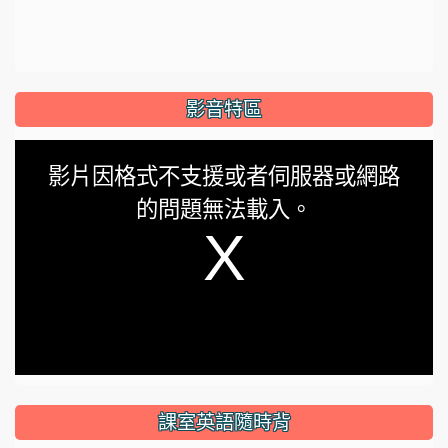
影音特區
This
影片因格式不支援或者伺服器或網路
is
的問題無法載入。
a
modal
window.
課室英語隨時背