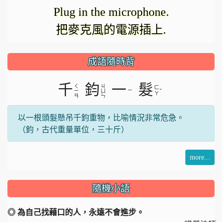
Plug in the microphone.
把麥克風的電源插上.
成語隨時背
千
鈞
一
髮
ㄑ
ㄐ
ㄈ
ㄧ
ˇ
ㄧ
ㄩ
ㄚ
ㄢ
ㄣ
以一根頭髮懸吊千鈞重物，比喻情況非常危急。
（鈞，古代重量單位，三十斤）
more...
隨機小語
◎ 為自己找藉口的人，永遠不會進步。