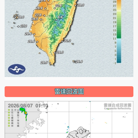
雷達回波圖