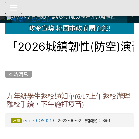
爭取社會資源，傳愛與溫暖：2024.3.19 桃園市家長會與桃
爭取社會資源，傳愛與溫暖：2024.3.19 桃園市家長會與桃
爭取社會資源，傳愛與溫暖：110.12.22 國際獅子會與本校
爭取社會資源，傳愛與溫暖：110.12.22 國際獅子會與本校
爭取社會資源，傳愛與溫暖：110.12.22 國際獅子會贈送本
爭取社會資源，傳愛與溫暖：110.12.22 國際獅子會贈送本
2023.12.27 聖誕感恩歌謠競賽；本校師生與國際獅子會獅
2023.12.27 聖誕感恩歌謠競賽；本校師生與國際獅子會獅
中國信託商業銀行 2023.04.22 愛傳球計畫
中國信託商業銀行 2023.04.22 愛傳球計畫
辦理多元學習活動，發展與實施分校戶外教育課程
辦理多元學習活動，發展與實施分校戶外教育課程
園女子美容商業童也工會義剪活動
園女子美容商業童也工會義剪活動
112學年度畢業學生與師長合照
112學年度畢業學生與師長合照
辦理多元學習活動，發展與實施分校戶外教育課程
辦理多元學習活動，發展與實施分校戶外教育課程
師生歲末感恩活動
師生歲末感恩活動
校學生耶誕禮物
校學生耶誕禮物
112.9.27參觀客家博覽會
112.9.27參觀客家博覽會
2023.12.27 國際獅子會贈送本校學生耶誕禮物
2023.12.27 國際獅子會贈送本校學生耶誕禮物
2023.12.27 國際獅子會贊助本校學生獎助學金
2023.12.27 國際獅子會贊助本校學生獎助學金
兄、師姐同樂
兄、師姐同樂
建置優質學習空間；合作互惠，建立良善公共關係
建置優質學習空間；合作互惠，建立良善公共關係
:::
政令宣導 桃園市政府關心您!
「2026城鎮韌性(防空)
本站消息
九年級學生返校通知單(6/17上午返校辦理
離校手續，下午施打疫苗)
-
| 2022-06-02 | 點閱數： 896
cyho
COVID-19
注意