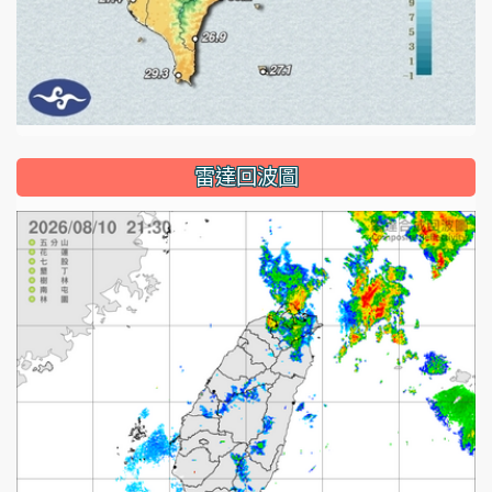
雷達回波圖