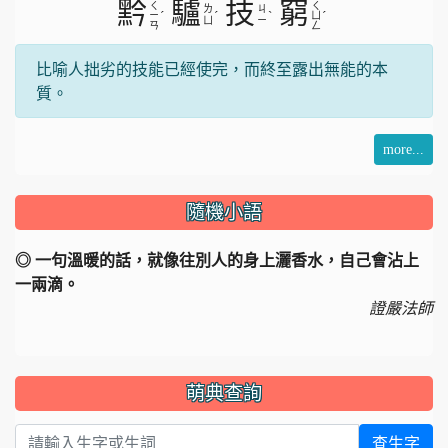
黔
驢
技
窮
ㄑ
ㄑ
ㄌ
ㄐ
ˊ
ˊ
ˋ
ˊ
ㄧ
ㄩ
ㄩ
ㄧ
ㄢ
ㄥ
比喻人拙劣的技能已經使完，而終至露出無能的本
質。
more...
隨機小語
◎ 一句溫暖的話，就像往別人的身上灑香水，自己會沾上
一兩滴。
證嚴法師
萌典查詢
查生字