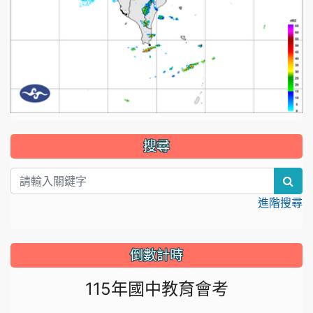
:::
搜尋
sea
進階搜尋
倒數計時
115年國中教育會考