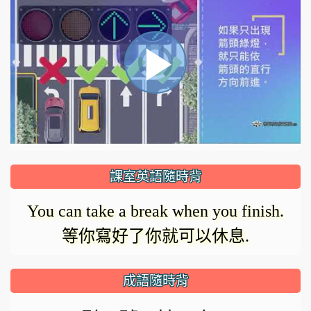
視
播
頻
播
放
放
器
正
課室英語隨時背
在
影
You can take a break when you finish.
載
等你寫好了你就可以休息.
入。
片
成語隨時背