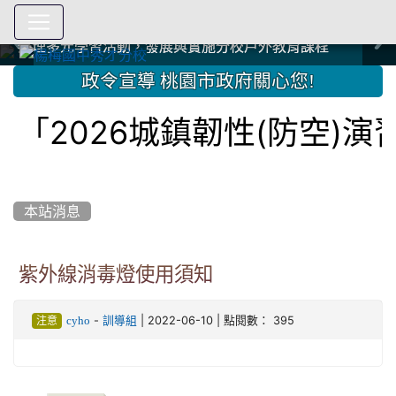
爭取社會資源，傳愛與溫暖：2024.3.19 桃園市家長會與桃
爭取社會資源，傳愛與溫暖：2024.3.19 桃園市家長會與桃
爭取社會資源，傳愛與溫暖：110.12.22 國際獅子會與本校
爭取社會資源，傳愛與溫暖：110.12.22 國際獅子會與本校
爭取社會資源，傳愛與溫暖：110.12.22 國際獅子會贈送本
爭取社會資源，傳愛與溫暖：110.12.22 國際獅子會贈送本
2023.12.27 聖誕感恩歌謠競賽；本校師生與國際獅子會獅
2023.12.27 聖誕感恩歌謠競賽；本校師生與國際獅子會獅
中國信託商業銀行 2023.04.22 愛傳球計畫
中國信託商業銀行 2023.04.22 愛傳球計畫
辦理多元學習活動，發展與實施分校戶外教育課程
辦理多元學習活動，發展與實施分校戶外教育課程
園女子美容商業童也工會義剪活動
園女子美容商業童也工會義剪活動
112學年度畢業學生與師長合照
112學年度畢業學生與師長合照
辦理多元學習活動，發展與實施分校戶外教育課程
辦理多元學習活動，發展與實施分校戶外教育課程
師生歲末感恩活動
師生歲末感恩活動
校學生耶誕禮物
校學生耶誕禮物
112.9.27參觀客家博覽會
112.9.27參觀客家博覽會
2023.12.27 國際獅子會贈送本校學生耶誕禮物
2023.12.27 國際獅子會贈送本校學生耶誕禮物
2023.12.27 國際獅子會贊助本校學生獎助學金
2023.12.27 國際獅子會贊助本校學生獎助學金
兄、師姐同樂
兄、師姐同樂
建置優質學習空間；合作互惠，建立良善公共關係
建置優質學習空間；合作互惠，建立良善公共關係
:::
政令宣導 桃園市政府關心您!
2026城鎮韌性(防空)演習
本站消息
紫外線消毒燈使用須知
-
| 2022-06-10 | 點閱數： 395
cyho
訓導組
注意