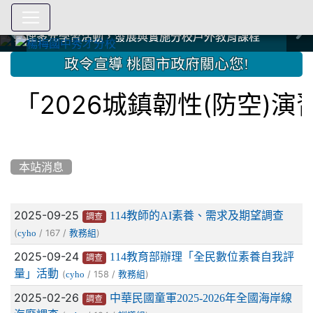
爭取社會資源，傳愛與溫暖：2024.3.19 桃園市家長會與桃
爭取社會資源，傳愛與溫暖：2024.3.19 桃園市家長會與桃
爭取社會資源，傳愛與溫暖：110.12.22 國際獅子會與本校
爭取社會資源，傳愛與溫暖：110.12.22 國際獅子會與本校
爭取社會資源，傳愛與溫暖：110.12.22 國際獅子會贈送本
爭取社會資源，傳愛與溫暖：110.12.22 國際獅子會贈送本
2023.12.27 聖誕感恩歌謠競賽；本校師生與國際獅子會獅
2023.12.27 聖誕感恩歌謠競賽；本校師生與國際獅子會獅
中國信託商業銀行 2023.04.22 愛傳球計畫
中國信託商業銀行 2023.04.22 愛傳球計畫
辦理多元學習活動，發展與實施分校戶外教育課程
辦理多元學習活動，發展與實施分校戶外教育課程
園女子美容商業童也工會義剪活動
園女子美容商業童也工會義剪活動
112學年度畢業學生與師長合照
112學年度畢業學生與師長合照
辦理多元學習活動，發展與實施分校戶外教育課程
辦理多元學習活動，發展與實施分校戶外教育課程
師生歲末感恩活動
師生歲末感恩活動
校學生耶誕禮物
校學生耶誕禮物
112.9.27參觀客家博覽會
112.9.27參觀客家博覽會
2023.12.27 國際獅子會贈送本校學生耶誕禮物
2023.12.27 國際獅子會贈送本校學生耶誕禮物
2023.12.27 國際獅子會贊助本校學生獎助學金
2023.12.27 國際獅子會贊助本校學生獎助學金
兄、師姐同樂
兄、師姐同樂
建置優質學習空間；合作互惠，建立良善公共關係
建置優質學習空間；合作互惠，建立良善公共關係
:::
政令宣導 桃園市政府關心您!
2026城鎮韌性(防空)演習
本站消息
文章列表
2025-09-25
114教師的AI素養、需求及期望調查
調查
(
/ 167 /
)
cyho
教務組
2025-09-24
114教育部辦理「全民數位素養自我評
調查
量」活動
(
/ 158 /
)
cyho
教務組
2025-02-26
中華民國童軍2025-2026年全國海岸線
調查