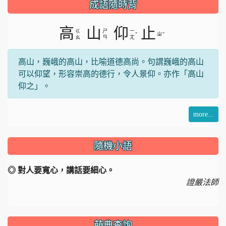
片
成語隨時背
高
山
仰
止
ㄍ
ㄕ
ㄧ
ˇ
ㄓ
ˇ
ㄠ
ㄢ
ㄤ
高山，巍峨的高山，比喻道德高尚。句謂巍峨的高山
可以仰望，形容崇高的德行，令人景仰。亦作「高山
仰之」。
more...
隨機小語
◎ 對人要寬心，講話要細心。
證嚴法師
萌典查詢