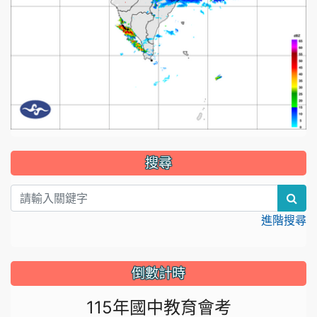
:::
搜尋
sea
進階搜尋
倒數計時
115年國中教育會考