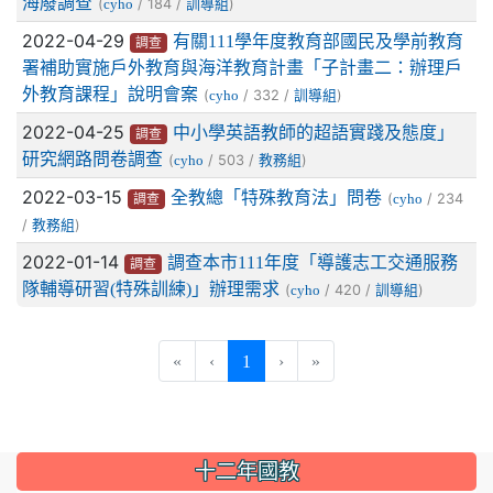
海廢調查
(
/ 184 /
)
cyho
訓導組
2022-04-29
有關111學年度教育部國民及學前教育
調查
署補助實施戶外教育與海洋教育計畫「子計畫二：辦理戶
外教育課程」說明會案
(
/ 332 /
)
cyho
訓導組
2022-04-25
中小學英語教師的超語實踐及態度」
調查
研究網路問卷調查
(
/ 503 /
)
cyho
教務組
2022-03-15
全教總「特殊教育法」問卷
(
/ 234
cyho
調查
/
)
教務組
2022-01-14
調查本市111年度「導護志工交通服務
調查
隊輔導研習(特殊訓練)」辦理需求
(
/ 420 /
)
cyho
訓導組
(current)
«
‹
1
›
»
:::
十二年國教