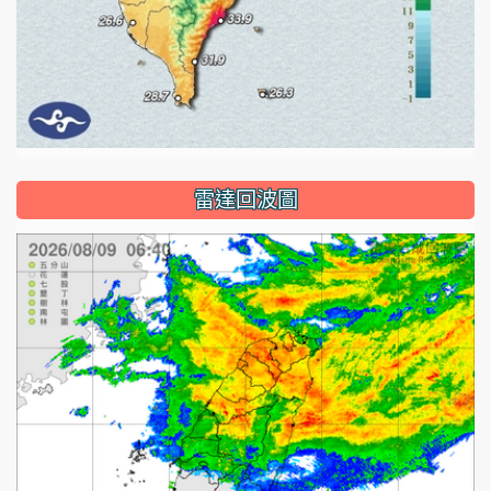
雷達回波圖