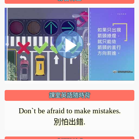
視
播
頻
播
放
放
器
正
課室英語隨時背
在
影
Don`t be afraid to make mistakes.
載
別怕出錯.
入。