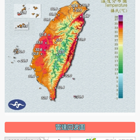
雷達回波圖