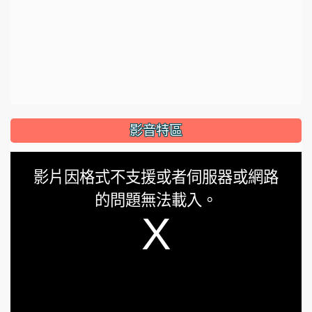
影音特區
This
影片因格式不支援或者伺服器或網路
is
的問題無法載入。
a
modal
window.