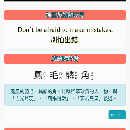
課室英語隨時背
Don`t be afraid to make mistakes.
別怕出錯.
成語隨時背
鳳
毛
麟
角
ㄌ
ㄐ
ㄈ
ㄇ
ˋ
ˊ
ˊ
ˇ
ㄧ
ㄧ
ㄥ
ㄠ
ㄣ
ㄠ
鳳凰的羽毛、麒麟的角。比喻稀罕珍貴的人、物。與
「吉光片羽」、「屈指可數」、「寥若晨星」義近。
more...