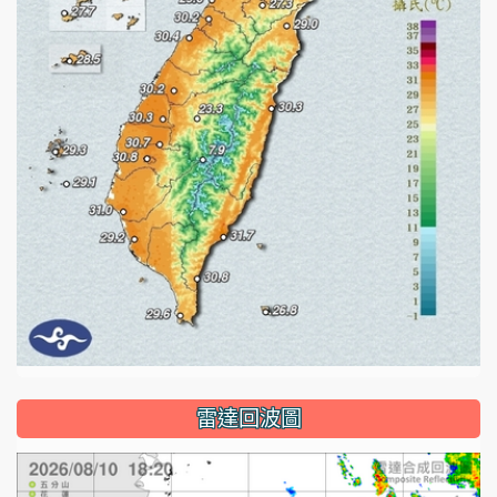
雷達回波圖