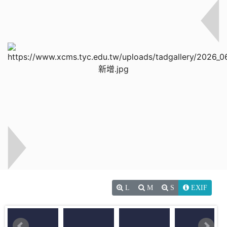
L
M
S
EXIF