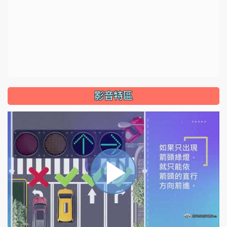
影音特區
視
播
頻
播
放