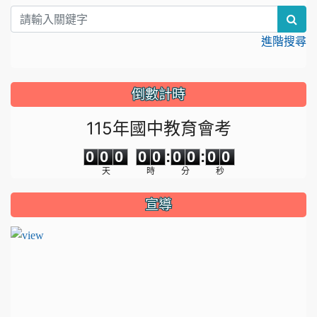
sea
進階搜尋
倒數計時
115年國中教育會考
0
0
0
0
0
0
0
0
0
0
0
0
0
0
:
0
0
:
0
0
天
時
分
秒
宣導