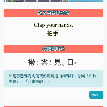
放
器
正
課室英語隨時背
在
影
Clap your hands.
載
拍手.
入。
片
成語隨時背
撥
雲
見
日
ㄐ
ㄅ
ㄩ
ˊ
ˋ
ㄖ
ˋ
ㄧ
ㄛ
ㄣ
ㄢ
比喻事態轉為明朗或形容境遇由壞轉好。意同「否極
泰來」、「時來運轉」。
more...