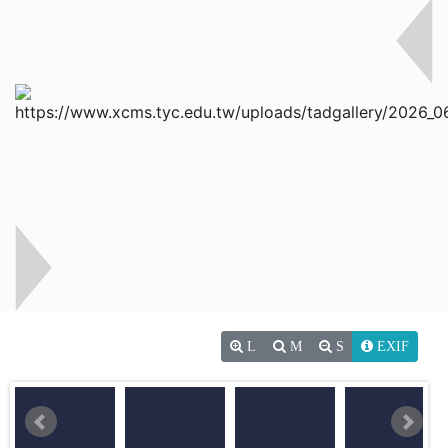
L
M
S
EXIF