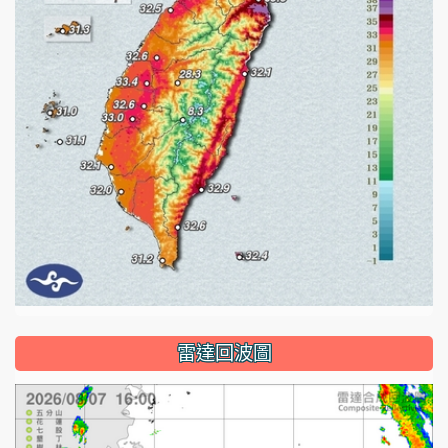
雷達回波圖