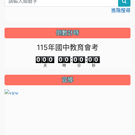
sea
進階搜尋
倒數計時
115年國中教育會考
0
0
0
0
0
0
0
0
0
0
0
0
0
0
:
0
0
:
0
0
天
時
分
秒
宣導