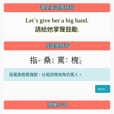
課室英語隨時背
Let`s give her a big hand.
請給她掌聲鼓勵.
成語隨時背
指
桑
罵
槐
ㄏ
ㄙ
ㄇ
ㄓ
ˇ
ˋ
ˊ
ㄨ
ㄤ
ㄚ
ㄞ
指著桑樹罵槐樹，比喻拐彎抹角的罵人。
more...
隨機小語