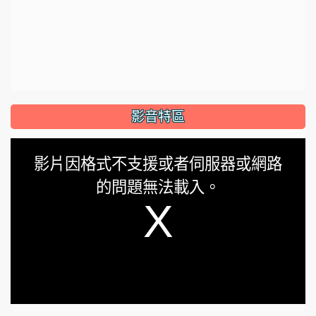
影音特區
This
影片因格式不支援或者伺服器或網路
is
的問題無法載入。
a
modal
window.