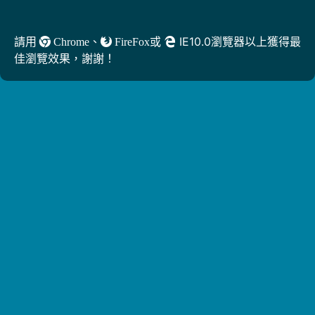
、
或
IE10.0瀏覽器以上獲得最
請用
Chrome
FireFox
佳瀏覽效果，謝謝！