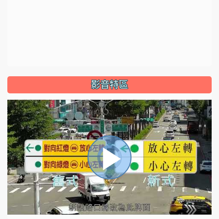
影音特區
視
播
頻
播
放
器