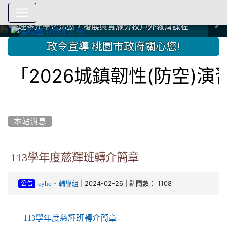
爭取社會資源，傳愛與溫暖：2024.3.19 桃園市家長會與桃
爭取社會資源，傳愛與溫暖：2024.3.19 桃園市家長會與桃
爭取社會資源，傳愛與溫暖：110.12.22 國際獅子會與本校
爭取社會資源，傳愛與溫暖：110.12.22 國際獅子會與本校
爭取社會資源，傳愛與溫暖：110.12.22 國際獅子會贈送本
爭取社會資源，傳愛與溫暖：110.12.22 國際獅子會贈送本
2023.12.27 聖誕感恩歌謠競賽；本校師生與國際獅子會獅
2023.12.27 聖誕感恩歌謠競賽；本校師生與國際獅子會獅
中國信託商業銀行 2023.04.22 愛傳球計畫
中國信託商業銀行 2023.04.22 愛傳球計畫
辦理多元學習活動，發展與實施分校戶外教育課程
辦理多元學習活動，發展與實施分校戶外教育課程
園女子美容商業童也工會義剪活動
園女子美容商業童也工會義剪活動
112學年度畢業學生與師長合照
112學年度畢業學生與師長合照
辦理多元學習活動，發展與實施分校戶外教育課程
辦理多元學習活動，發展與實施分校戶外教育課程
師生歲末感恩活動
師生歲末感恩活動
校學生耶誕禮物
校學生耶誕禮物
112.9.27參觀客家博覽會
112.9.27參觀客家博覽會
2023.12.27 國際獅子會贈送本校學生耶誕禮物
2023.12.27 國際獅子會贈送本校學生耶誕禮物
2023.12.27 國際獅子會贊助本校學生獎助學金
2023.12.27 國際獅子會贊助本校學生獎助學金
兄、師姐同樂
兄、師姐同樂
建置優質學習空間；合作互惠，建立良善公共關係
建置優質學習空間；合作互惠，建立良善公共關係
:::
政令宣導 桃園市政府關心您!
2026城鎮韌性(防空)演習
本站消息
113學年度慈輝班轉介簡章
-
| 2024-02-26 | 點閱數： 1108
cyho
輔導組
公告
113學年度慈輝班轉介簡章