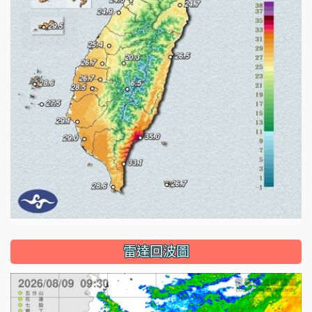
雷達回波圖