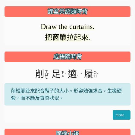
放
正
課室英語隨時背
在
影
Draw the curtains.
載
把窗簾拉起來.
入。
片
成語隨時背
削
足
適
履
ㄒ
ㄗ
ㄌ
ˋ
ˊ
ㄕ
ˋ
ˇ
ㄩ
ㄨ
ㄩ
ㄝ
削短腳趾來配合鞋子的大小。形容勉強求合，生搬硬
套，而不顧及實際狀況。
more...
隨機小語