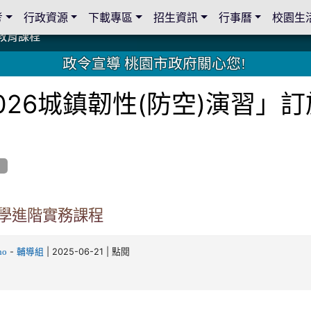
考
行政資源
下載專區
招生資訊
行事曆
校園生
教育課程
教育課程
19 桃園市家長會與桃園女子美容商業童也工會義剪活動
19 桃園市家長會與桃園女子美容商業童也工會義剪活動
教育課程
教育課程
2 國際獅子會與本校師生歲末感恩活動
2 國際獅子會與本校師生歲末感恩活動
2 國際獅子會贈送本校學生耶誕禮物
2 國際獅子會贈送本校學生耶誕禮物
禮物
禮物
學金
學金
師生與國際獅子會獅兄、師姐同樂
師生與國際獅子會獅兄、師姐同樂
公共關係
公共關係
政令宣導 桃園市政府關心您!
026城鎮韌性(防空)演習」
學進階實務課程
-
| 2025-06-21 | 點閱
ho
輔導組