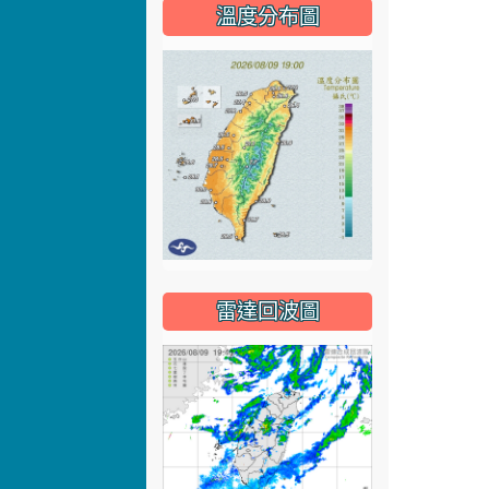
溫度分布圖
雷達回波圖