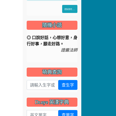
more...
隨機小語
◎ 口說好話，心想好意，身
行好事，腳走好路。
證嚴法師
萌典查詢
查生字
Dr.eye 英漢字典
英文單字
查單字