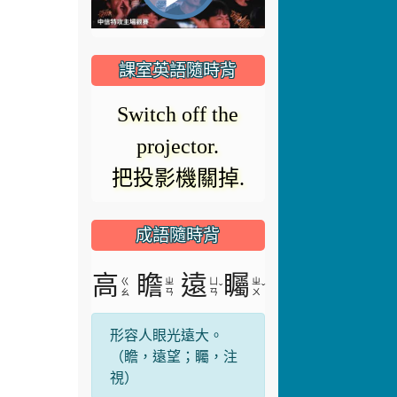
播
頻
播
放
課室英語隨時背
放
器
It`s time for
正
class.
在
影
上課了.
載
入。
成語隨時背
片
高
瞻
遠
矚
ㄍ
ㄓ
ㄩ
ㄓ
ˇ
ˇ
ㄠ
ㄢ
ㄢ
ㄨ
形容人眼光遠大。
（瞻，遠望；矚，注
視）