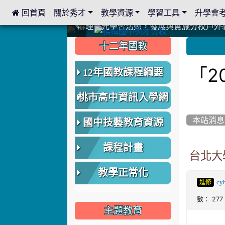
 回首頁
關於秀才
教學資源
學習工具
升學會
:::
中國信託商業銀行 2023.04.22 愛傳球計畫
中國信託商業銀行 2023.04.22 愛傳球計畫
辦理多元學習活動，發展與實施分校戶外
辦理多元學習活動，發展與實施分校戶外
爭取社會資源，傳愛與溫暖：2024.3.
爭取社會資源，傳愛與溫暖：2024.3.
112學年度畢業學生與師長合照
112學年度畢業學生與師長合照
辦理多元學習活動，發展與實施分校戶外
辦理多元學習活動，發展與實施分校戶外
爭取社會資源，傳愛與溫暖：110.12.2
爭取社會資源，傳愛與溫暖：110.12.2
爭取社會資源，傳愛與溫暖：110.12.2
爭取社會資源，傳愛與溫暖：110.12.2
112.9.27參觀客家博覽會
112.9.27參觀客家博覽會
2023.12.27 國際獅子會贈送本校學生耶誕
2023.12.27 國際獅子會贈送本校學生耶誕
2023.12.27 國際獅子會贊助本校學生獎助
2023.12.27 國際獅子會贊助本校學生獎助
2023.12.27 聖誕感恩歌謠競賽；本校
2023.12.27 聖誕感恩歌謠競賽；本校
建置優質學習空間；合作互惠，建立良善
建置優質學習空間；合作互惠，建立良善
:::
:::
十二年國教
「2
12年國教課程綱要
桃市高中資訊入學網
本站消息
國中技藝教育資源
課程計畫
台北大
教學正常化
cy
進修
數： 277
主題教育