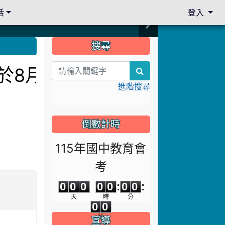
活
登入
:::
搜尋
訂於8月13日下午14:30
search
進階搜尋
倒數計時
115年國中教育會
考
0
0
0
0
0
0
0
0
0
0
0
0
:
0
0
:
0
0
天
時
分
0
0
秒
宣導