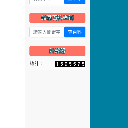
維基百科查詢
查百科
計數器
總計：