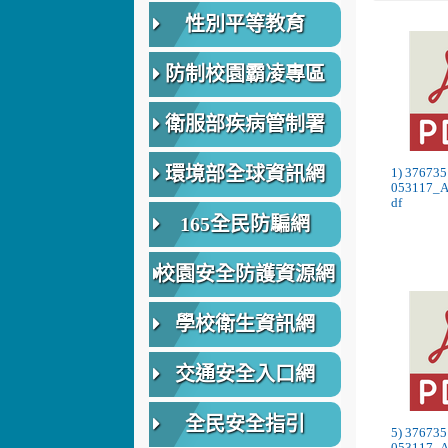
性別平等教育
防制校園霸凌專區
衛服部疾病管制署
環境部全球資訊網
1) 37673
053117_
df
165全民防騙網
校園安全防護資源網
學校衛生資訊網
交通安全入口網
全民安全指引
5) 37673
053117_