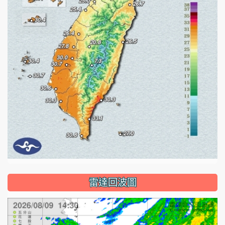
雷達回波圖