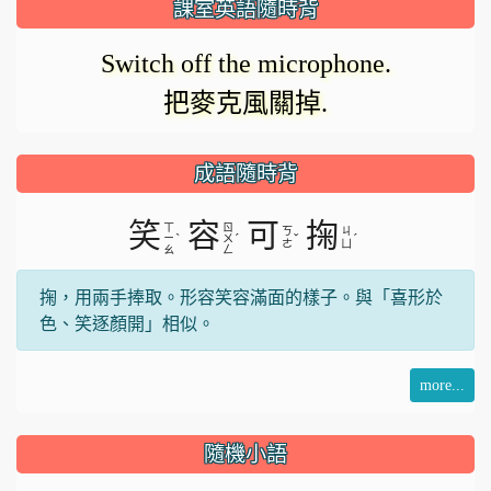
課室英語隨時背
Switch off the microphone.
把麥克風關掉.
成語隨時背
笑
容
可
掬
ㄒ
ㄖ
ㄎ
ㄐ
ˋ
ˊ
ˇ
ˊ
ㄧ
ㄨ
ㄜ
ㄩ
ㄠ
ㄥ
掬，用兩手捧取。形容笑容滿面的樣子。與「喜形於
色、笑逐顏開」相似。
more...
隨機小語