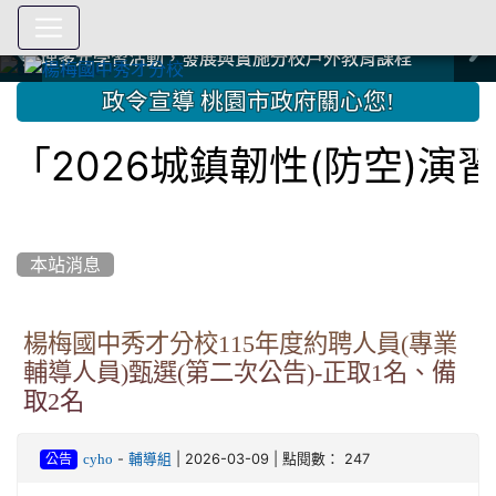
爭取社會資源，傳愛與溫暖：2024.3.19 桃園市家長會與桃
爭取社會資源，傳愛與溫暖：2024.3.19 桃園市家長會與桃
爭取社會資源，傳愛與溫暖：110.12.22 國際獅子會與本校
爭取社會資源，傳愛與溫暖：110.12.22 國際獅子會與本校
爭取社會資源，傳愛與溫暖：110.12.22 國際獅子會贈送本
爭取社會資源，傳愛與溫暖：110.12.22 國際獅子會贈送本
2023.12.27 聖誕感恩歌謠競賽；本校師生與國際獅子會獅
2023.12.27 聖誕感恩歌謠競賽；本校師生與國際獅子會獅
中國信託商業銀行 2023.04.22 愛傳球計畫
中國信託商業銀行 2023.04.22 愛傳球計畫
辦理多元學習活動，發展與實施分校戶外教育課程
辦理多元學習活動，發展與實施分校戶外教育課程
園女子美容商業童也工會義剪活動
園女子美容商業童也工會義剪活動
112學年度畢業學生與師長合照
112學年度畢業學生與師長合照
辦理多元學習活動，發展與實施分校戶外教育課程
辦理多元學習活動，發展與實施分校戶外教育課程
師生歲末感恩活動
師生歲末感恩活動
校學生耶誕禮物
校學生耶誕禮物
112.9.27參觀客家博覽會
112.9.27參觀客家博覽會
2023.12.27 國際獅子會贈送本校學生耶誕禮物
2023.12.27 國際獅子會贈送本校學生耶誕禮物
2023.12.27 國際獅子會贊助本校學生獎助學金
2023.12.27 國際獅子會贊助本校學生獎助學金
兄、師姐同樂
兄、師姐同樂
建置優質學習空間；合作互惠，建立良善公共關係
建置優質學習空間；合作互惠，建立良善公共關係
:::
政令宣導 桃園市政府關心您!
026城鎮韌性(防空)演習」
本站消息
楊梅國中秀才分校115年度約聘人員(專業
輔導人員)甄選(第二次公告)-正取1名、備
取2名
-
| 2026-03-09 | 點閱數： 247
cyho
輔導組
公告