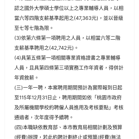
認之國外大學碩士學位以上之專業輔導人員，以相
當六等四階支薪基準起用之(47,363元)，並以晉級
至七等七階為限。
(3)依第六條第一項聘用之人員，以相當六等二階
支薪基準聘用之(42,742元)。
(4)具第五條第一項相關專業資格證書之專業輔導
人員，且具第四條第三項實務工作年資者，得併計
年資敘薪。
(三)一年一聘，本案聘用期間預計為實際報到日起
至115年12月31日止，聘用期間如依「桃園市政府
及所屬機關學校約聘僱人員進用及考核要點」考核
通過者，次年度得予續聘。
(四)本職缺依教育部、本市教育局相關計劃及預算
(經費)辦理，若此約聘計劃終止或預算(經費)無法