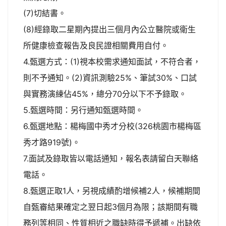
(7)切結書。
(8)經錄取二星期內提出三個月內公立醫院或衛生
所健康檢查報告及良民證相關費用自付。
4.甄選方式：(1)視本校需求通知面試，不符合者，
則不予通知。(2)資訊測驗25%、筆試30%、口試
與實務演練佔45%，總分70分以下不予錄取。
5.甄選時間：另行通知甄選時間。
6.甄選地點：楊梅國中秀才分校(326桃園市楊梅區
秀才路919號)。
7.面試及錄取皆以電話通知，報名表請留白天聯絡
電話。
8.甄選正取1人，另視成績酌增候補2人，候補期間
自甄審結果確定之翌日起3個月為限；該期間有職
務列等相同、性質相近之職缺時得予遞補。出缺依