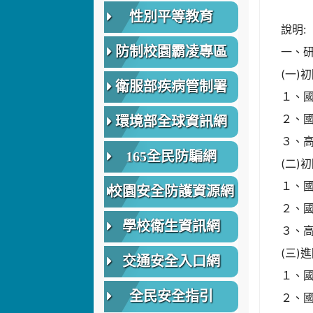
性別平等教育
說明:
防制校園霸凌專區
一、
(一)
衛服部疾病管制署
１、國
２、國
環境部全球資訊網
３、高
165全民防騙網
(二)
１、國
校園安全防護資源網
２、國
學校衛生資訊網
３、高
(三)
交通安全入口網
１、國
全民安全指引
２、國