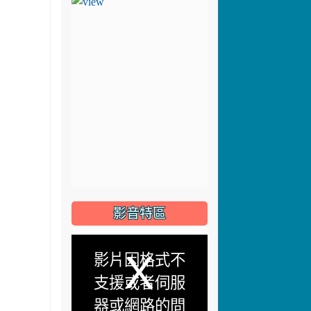
影音特區
This
影片因格式不
is
支援或者伺服
a
器或網路的問