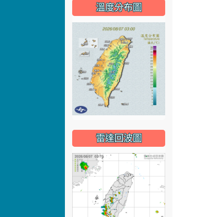
溫度分布圖
雷達回波圖