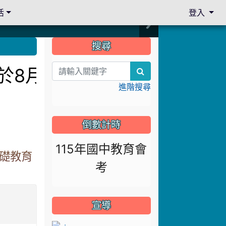
活
登入
:::
搜尋
訂於8月13日下午14:30
search
進階搜尋
倒數計時
115年國中教育會
基礎教育
考
宣導