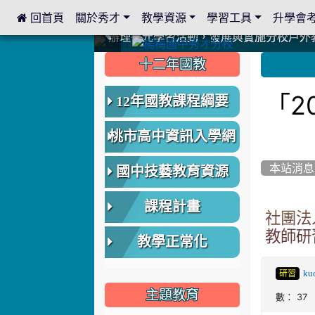
 回首頁
關於秀才
教學資源
學習工具
升學會
:::
中國信託商業銀行 2023.04.22 愛傳球計畫
中國信託商業銀行 2023.04.22 愛傳球計畫
辦理多元學習活動，發展與實施分校戶外
辦理多元學習活動，發展與實施分校戶外
爭取社會資源，傳愛與溫暖：2024.3.
爭取社會資源，傳愛與溫暖：2024.3.
112學年度畢業學生與師長合照
112學年度畢業學生與師長合照
辦理多元學習活動，發展與實施分校戶外
辦理多元學習活動，發展與實施分校戶外
爭取社會資源，傳愛與溫暖：110.12.2
爭取社會資源，傳愛與溫暖：110.12.2
爭取社會資源，傳愛與溫暖：110.12.2
爭取社會資源，傳愛與溫暖：110.12.2
112.9.27參觀客家博覽會
112.9.27參觀客家博覽會
2023.12.27 國際獅子會贈送本校學生耶誕
2023.12.27 國際獅子會贈送本校學生耶誕
2023.12.27 國際獅子會贊助本校學生獎助
2023.12.27 國際獅子會贊助本校學生獎助
2023.12.27 聖誕感恩歌謠競賽；本校
2023.12.27 聖誕感恩歌謠競賽；本校
建置優質學習空間；合作互惠，建立良善
建置優質學習空間；合作互惠，建立良善
:::
:::
十二年國教
「2
12年國教課程綱要
桃市高中資訊入學網
本站消息
國中技藝教育資源
課程計畫
社團法
教師研
教學正常化
ku
研習
主題教育
數： 37