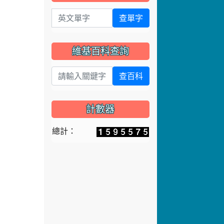
維基百科查詢
查百科
計數器
總計：