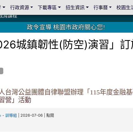
考
行政資源
下載專區
招生資訊
行事曆
校園生
教育課程
教育課程
19 桃園市家長會與桃園女子美容商業童也工會義剪活動
19 桃園市家長會與桃園女子美容商業童也工會義剪活動
教育課程
教育課程
2 國際獅子會與本校師生歲末感恩活動
2 國際獅子會與本校師生歲末感恩活動
2 國際獅子會贈送本校學生耶誕禮物
2 國際獅子會贈送本校學生耶誕禮物
禮物
禮物
學金
學金
師生與國際獅子會獅兄、師姐同樂
師生與國際獅子會獅兄、師姐同樂
公共關係
公共關係
政令宣導 桃園市政府關心您!
026城鎮韌性(防空)演習」
人台灣公益團體自律聯盟辦理「115年度金融
習營」活動
-
| 2026-07-06 | 點閱
o
訓導組