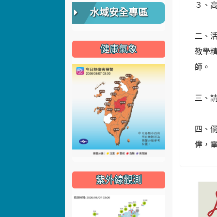
３、高
水域安全專區
二、
健康氣象
教學
師。
三、
四、
偉，電
紫外線觀測