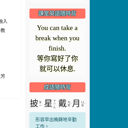
modal
題無法載入。
window.
課室英語隨時背
融入
Raise your
學教
hand.
舉手.
成語隨時背
王芳
披
星
戴
月
ㄒ
ㄆ
ㄉ
ㄩ
ˋ
ˋ
ㄧ
ㄧ
ㄞ
ㄝ
ㄥ
形容早出晚歸地辛勤
工作。
more...