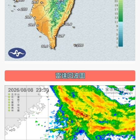
雷達回波圖