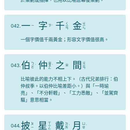
於策劃或指揮，也用以比喻居幕後策劃。
一
字
千
金
ㄑ
ㄐ
042.
ㄧ
ㄗ
ˋ
ㄧ
ㄧ
ㄢ
ㄣ
一個字價值千兩黃金；形容文字價值很高。
伯
仲
之
間
ㄓ
ㄐ
ㄅ
043.
ㄓ
ˊ
ㄨ
ˋ
ㄧ
ㄛ
ㄥ
ㄢ
比喻彼此的能力不相上下。（古代兄弟排行：伯
仲叔季。以伯仲比喻差距小。）與「一時瑜
亮」、「不分軒輊」、「工力悉敵」、「並駕齊
驅」意思相當。
披
星
戴
月
ㄒ
ㄆ
ㄉ
ㄩ
044.
ㄧ
ˋ
ˋ
ㄧ
ㄞ
ㄝ
ㄥ