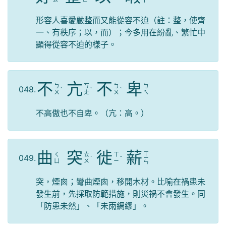
ㄚ
形容人喜愛嚴整而又能從容不迫（註：整，使齊
一、有秩序；以，而）；今多用在紛亂、繁忙中
顯得從容不迫的樣子。
不
亢
不
卑
ㄅ
ㄎ
ㄅ
ㄅ
048.
ˋ
ˋ
ˋ
ㄨ
ㄤ
ㄨ
ㄟ
不高傲也不自卑。（亢：高。）
曲
突
徙
薪
ㄒ
ㄑ
ㄊ
ㄒ
049.
ˊ
ˇ
ㄧ
ㄩ
ㄨ
ㄧ
ㄣ
突，煙囪；彎曲煙囪，移開木材。比喻在禍患未
發生前，先採取防範措施，則災禍不會發生。同
「防患未然」、「未雨綢繆」。