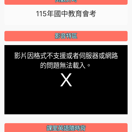
115年國中教育會考
影音特區
This
影片因格式不支援或者伺服器或網路
is
的問題無法載入。
a
modal
window.
課室英語隨時背