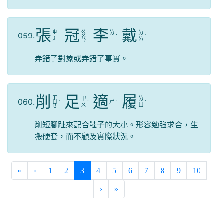
張
冠
李
戴
ㄍ
ㄓ
ㄌ
ㄉ
059.
ㄨ
ˇ
ˋ
ㄤ
ㄧ
ㄞ
ㄢ
弄錯了對象或弄錯了事實。
削
足
適
履
ㄒ
ㄗ
ㄌ
060.
ㄕ
ㄩ
ˋ
ˊ
ˋ
ˇ
ㄨ
ㄩ
ㄝ
削短腳趾來配合鞋子的大小。形容勉強求合，生
搬硬套，而不顧及實際狀況。
(current)
«
‹
1
2
3
4
5
6
7
8
9
10
›
»