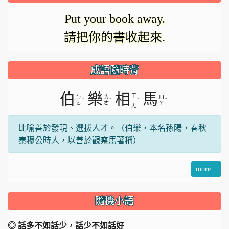
Put your book away.
請把你的書收起來.
成語隨時背
伯
樂
相
馬
ㄒ
ㄅ
ㄌ
ㄇ
ˊ
ˋ
ˋ
ˇ
ㄧ
ㄛ
ㄜ
ㄚ
ㄤ
比喻善於發現、選拔人才。（伯樂，本名孫陽，春秋
秦穆公時人，以善於觀察馬著稱）
more...
隨機小語
◎ 話多不如話少，話少不如話好