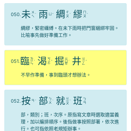
未
雨
綢
繆
ㄨ
ㄔ
ㄇ
050.
ㄩ
ˋ
ˇ
ˊ
ˊ
ㄟ
ㄡ
ㄡ
綢繆，緊密纏縛。在未下雨時把門窗綑綁牢固。
比喻事先做好準備工作。
臨
渴
掘
井
ㄌ
ㄐ
ㄐ
ㄎ
051.
ㄧ
ˊ
ˇ
ㄩ
ˊ
ㄧ
ˇ
ㄜ
ㄣ
ㄝ
ㄥ
不早作準備，事到臨頭才想辦法。
按
部
就
班
ㄐ
ㄅ
ㄅ
052.
ㄢ
ˋ
ˋ
ㄧ
ˋ
ㄨ
ㄢ
ㄡ
部，類別；班，次序。原指寫文章時選取適當義
理，加以編排順序。後指做事按照部署，依次進
行。也可指依照老規矩辦事。