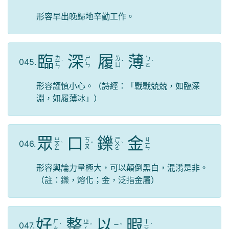
形容早出晚歸地辛勤工作。
臨
深
履
薄
ㄌ
ㄕ
ㄌ
ㄅ
045.
ㄧ
ˊ
ˇ
ˊ
ㄣ
ㄩ
ㄛ
ㄣ
形容謹慎小心。（詩經：「戰戰兢兢，如臨深
淵，如履薄冰」）
眾
口
鑠
金
ㄓ
ㄕ
ㄐ
ㄎ
046.
ㄨ
ˋ
ˇ
ㄨ
ˋ
ㄧ
ㄡ
ㄥ
ㄛ
ㄣ
形容輿論力量極大，可以顛倒黑白，混淆是非。
（註：鑠，熔化；金，泛指金屬）
好
整
以
暇
ㄒ
ㄏ
ㄓ
047.
ㄧ
ˋ
ˇ
ˇ
ㄧ
ˊ
ㄠ
ㄥ