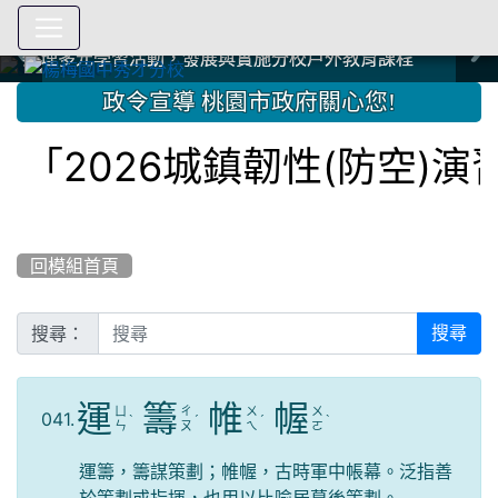
爭取社會資源，傳愛與溫暖：2024.3.19 桃園市家長會與桃
爭取社會資源，傳愛與溫暖：2024.3.19 桃園市家長會與桃
爭取社會資源，傳愛與溫暖：110.12.22 國際獅子會與本校
爭取社會資源，傳愛與溫暖：110.12.22 國際獅子會與本校
爭取社會資源，傳愛與溫暖：110.12.22 國際獅子會贈送本
爭取社會資源，傳愛與溫暖：110.12.22 國際獅子會贈送本
2023.12.27 聖誕感恩歌謠競賽；本校師生與國際獅子會獅
2023.12.27 聖誕感恩歌謠競賽；本校師生與國際獅子會獅
中國信託商業銀行 2023.04.22 愛傳球計畫
中國信託商業銀行 2023.04.22 愛傳球計畫
辦理多元學習活動，發展與實施分校戶外教育課程
辦理多元學習活動，發展與實施分校戶外教育課程
園女子美容商業童也工會義剪活動
園女子美容商業童也工會義剪活動
112學年度畢業學生與師長合照
112學年度畢業學生與師長合照
辦理多元學習活動，發展與實施分校戶外教育課程
辦理多元學習活動，發展與實施分校戶外教育課程
師生歲末感恩活動
師生歲末感恩活動
校學生耶誕禮物
校學生耶誕禮物
112.9.27參觀客家博覽會
112.9.27參觀客家博覽會
2023.12.27 國際獅子會贈送本校學生耶誕禮物
2023.12.27 國際獅子會贈送本校學生耶誕禮物
2023.12.27 國際獅子會贊助本校學生獎助學金
2023.12.27 國際獅子會贊助本校學生獎助學金
兄、師姐同樂
兄、師姐同樂
建置優質學習空間；合作互惠，建立良善公共關係
建置優質學習空間；合作互惠，建立良善公共關係
:::
政令宣導 桃園市政府關心您!
「2026城鎮韌性(防空)演
回模組首頁
搜尋：
搜尋
運
籌
帷
幄
ㄩ
ㄔ
ㄨ
ㄨ
041.
ˋ
ˊ
ˊ
ˋ
ㄣ
ㄡ
ㄟ
ㄛ
運籌，籌謀策劃；帷幄，古時軍中帳幕。泛指善