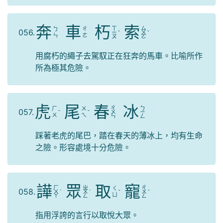
奔
車
朽
索
ㄒ
ㄙ
ㄅ
ㄔ
056.
ㄧ
ˇ
ㄨ
ˇ
ㄣ
ㄜ
ㄡ
ㄛ
用腐朽的繩子去駕馭正在狂奔的馬車。比喻所作
所為極其危險。
虎
尾
春
冰
ㄔ
ㄅ
ㄏ
ㄨ
057.
ˇ
ˇ
ㄨ
ㄧ
ㄨ
ㄟ
ㄣ
ㄥ
踩著老虎的尾巴，踏在春天的薄冰上，均有生命
之險。形容處境十分危險。
譁
眾
取
寵
ㄏ
ㄓ
ㄔ
ㄑ
058.
ㄨ
ˊ
ㄨ
ˋ
ˇ
ㄨ
ˇ
ㄩ
ㄚ
ㄥ
ㄥ
指用浮誇的言行以取悅大眾。