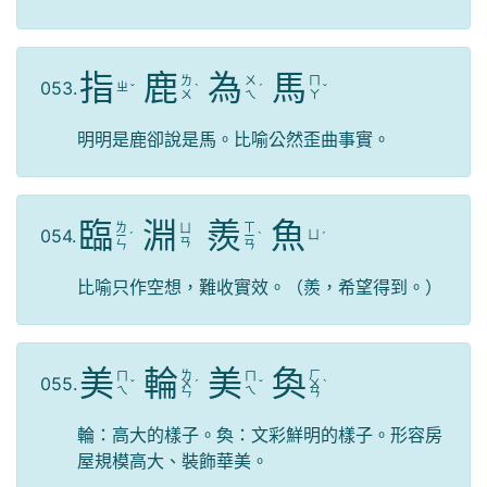
指
鹿
為
馬
ㄌ
ㄨ
ㄇ
053.
ㄓ
ˇ
ˋ
ˊ
ˇ
ㄨ
ㄟ
ㄚ
明明是鹿卻說是馬。比喻公然歪曲事實。
臨
淵
羨
魚
ㄌ
ㄒ
ㄩ
054.
ㄩ
ㄧ
ˊ
ㄧ
ˋ
ˊ
ㄢ
ㄣ
ㄢ
比喻只作空想，難收實效。（羨，希望得到。）
美
輪
美
奐
ㄌ
ㄏ
ㄇ
ㄇ
055.
ˇ
ㄨ
ˊ
ˇ
ㄨ
ˋ
ㄟ
ㄟ
ㄣ
ㄢ
輪：高大的樣子。奐：文彩鮮明的樣子。形容房
屋規模高大、裝飾華美。