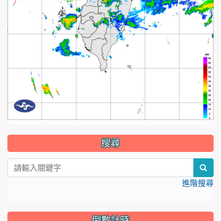
:::
搜尋
sear
進階搜尋
倒數計時