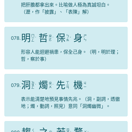
把肝膽都拿出來。比喻做人極為真誠坦白。
（瀝，作「披露」、「表陳」解）
明
哲
保
身
ㄇ
ㄓ
ㄅ
ㄕ
078.
ㄧ
ˊ
ˊ
ˇ
ㄜ
ㄠ
ㄣ
ㄥ
形容人能迴避禍患，保全己身。（明，明於理；
哲，察於事）
洞
燭
先
機
ㄉ
ㄒ
ㄓ
ㄐ
079.
ㄨ
ˋ
ˊ
ㄧ
ㄨ
ㄧ
ㄥ
ㄢ
表示能清楚地預見事情先兆。（洞，副詞，透徹
地；燭，動詞，照見）意同「洞燭幽微」。
ㄖ
ㄑ