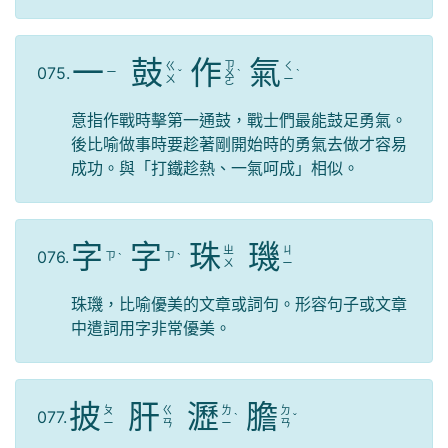
一
鼓
作
氣
ㄗ
ㄍ
ㄑ
075.
ㄧ
ˇ
ㄨ
ˋ
ˋ
ㄨ
ㄧ
ㄛ
意指作戰時擊第一通鼓，戰士們最能鼓足勇氣。
後比喻做事時要趁著剛開始時的勇氣去做才容易
成功。與「打鐵趁熱、一氣呵成」相似。
字
字
珠
璣
ㄓ
ㄐ
076.
ㄗ
ㄗ
ˋ
ˋ
ㄨ
ㄧ
珠璣，比喻優美的文章或詞句。形容句子或文章
中遣詞用字非常優美。
披
肝
瀝
膽
ㄆ
ㄍ
ㄌ
ㄉ
077.
ˋ
ˇ
ㄧ
ㄢ
ㄧ
ㄢ