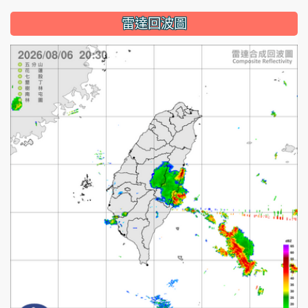
雷達回波圖