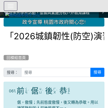
爭取社會資源，傳愛與溫暖：2024.3.19 桃園市家長會與桃
爭取社會資源，傳愛與溫暖：2024.3.19 桃園市家長會與桃
爭取社會資源，傳愛與溫暖：110.12.22 國際獅子會與本校
爭取社會資源，傳愛與溫暖：110.12.22 國際獅子會與本校
爭取社會資源，傳愛與溫暖：110.12.22 國際獅子會贈送本
爭取社會資源，傳愛與溫暖：110.12.22 國際獅子會贈送本
2023.12.27 聖誕感恩歌謠競賽；本校師生與國際獅子會獅
2023.12.27 聖誕感恩歌謠競賽；本校師生與國際獅子會獅
中國信託商業銀行 2023.04.22 愛傳球計畫
中國信託商業銀行 2023.04.22 愛傳球計畫
辦理多元學習活動，發展與實施分校戶外教育課程
辦理多元學習活動，發展與實施分校戶外教育課程
園女子美容商業童也工會義剪活動
園女子美容商業童也工會義剪活動
112學年度畢業學生與師長合照
112學年度畢業學生與師長合照
辦理多元學習活動，發展與實施分校戶外教育課程
辦理多元學習活動，發展與實施分校戶外教育課程
師生歲末感恩活動
師生歲末感恩活動
校學生耶誕禮物
校學生耶誕禮物
112.9.27參觀客家博覽會
112.9.27參觀客家博覽會
2023.12.27 國際獅子會贈送本校學生耶誕禮物
2023.12.27 國際獅子會贈送本校學生耶誕禮物
2023.12.27 國際獅子會贊助本校學生獎助學金
2023.12.27 國際獅子會贊助本校學生獎助學金
兄、師姐同樂
兄、師姐同樂
建置優質學習空間；合作互惠，建立良善公共關係
建置優質學習空間；合作互惠，建立良善公共關係
:::
政令宣導 桃園市政府關心您!
「2026城鎮韌性(防空)演
回模組首頁
搜尋：
搜尋
前
倨
後
恭
ㄑ
ㄍ
ㄐ
ㄏ
061.
ㄧ
ˊ
ˋ
ˋ
ㄨ
ㄩ
ㄡ
ㄢ
ㄥ
倨，傲慢；先前態度傲慢，後又轉為恭敬。用以