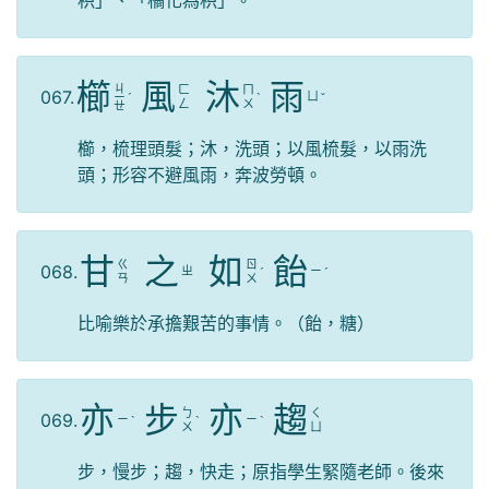
枳」、「橘化為枳」。
櫛
風
沐
雨
ㄐ
ㄈ
ㄇ
067.
ㄩ
ㄧ
ˊ
ˋ
ˇ
ㄥ
ㄨ
ㄝ
櫛，梳理頭髮；沐，洗頭；以風梳髮，以雨洗
頭；形容不避風雨，奔波勞頓。
甘
之
如
飴
ㄍ
ㄖ
068.
ㄓ
ㄧ
ˊ
ˊ
ㄢ
ㄨ
比喻樂於承擔艱苦的事情。（飴，糖）
亦
步
亦
趨
ㄅ
ㄑ
069.
ㄧ
ㄧ
ˋ
ˋ
ˋ
ㄨ
ㄩ
步，慢步；趨，快走；原指學生緊隨老師。後來