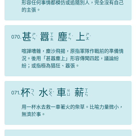
形容任何事情都模仿或追隨別人，完全沒有自己
的主張。
甚
囂
塵
上
ㄒ
ㄕ
ㄔ
ㄕ
070.
ˋ
ㄧ
ˊ
ˋ
ㄣ
ㄣ
ㄤ
ㄠ
喧譁嘈雜，塵沙飛揚，原指軍隊作戰前的準備情
況。後用「甚囂塵上」形容傳聞四起，議論紛
紛；或指極為猖狂、囂張。
杯
水
車
薪
ㄕ
ㄒ
ㄅ
ㄐ
071.
ㄨ
ˇ
ㄧ
ㄟ
ㄩ
ㄟ
ㄣ
用一杯水去救一車著火的柴草。比喻力量微小，
無濟於事。