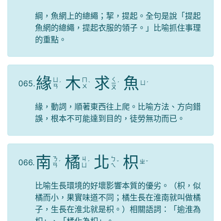
綱，魚網上的總繩；挈，提起。全句是說「提起
魚網的總繩，提起衣服的領子。」比喻抓住事理
的重點。
緣
木
求
魚
ㄑ
ㄩ
ㄇ
065.
ㄩ
ˊ
ˋ
ㄧ
ˊ
ˊ
ㄢ
ㄨ
ㄡ
緣，動詞，順著東西往上爬。比喻方法、方向錯
誤，根本不可能達到目的，徒勞無功而已。
南
橘
北
枳
ㄋ
ㄐ
ㄅ
066.
ㄓ
ˊ
ˊ
ˇ
ˇ
ㄢ
ㄩ
ㄟ
比喻生長環境的好壞影響本質的優劣。（枳，似
橘而小，果實味道不同；橘生長在淮南就叫做橘
子，生長在淮北就是枳。）相關語詞：「逾淮為