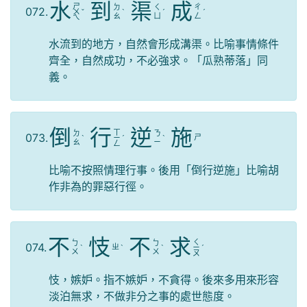
水
到
渠
成
ㄕ
ㄉ
ㄑ
ㄔ
072.
ㄨ
ˇ
ˋ
ˊ
ˊ
ㄠ
ㄩ
ㄥ
ㄟ
水流到的地方，自然會形成溝渠。比喻事情條件
齊全，自然成功，不必強求。「瓜熟蒂落」同
義。
倒
行
逆
施
ㄒ
ㄉ
ㄋ
073.
ㄕ
ˋ
ㄧ
ˊ
ˋ
ㄠ
ㄧ
ㄥ
比喻不按照情理行事。後用「倒行逆施」比喻胡
作非為的罪惡行徑。
不
忮
不
求
ㄑ
ㄅ
ㄅ
074.
ㄓ
ˋ
ˋ
ˋ
ㄧ
ˊ
ㄨ
ㄨ
ㄡ
忮，嫉妒。指不嫉妒，不貪得。後來多用來形容
淡泊無求，不做非分之事的處世態度。