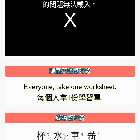
的問題無法載入。
a
modal
window.
課室英語隨時背
Everyone, take one worksheet.
每個人拿1份學習單.
成語隨時背
杯
水
車
薪
ㄕ
ㄒ
ㄅ
ㄐ
ˇ
ㄨ
ㄧ
ㄟ
ㄩ
ㄟ
ㄣ