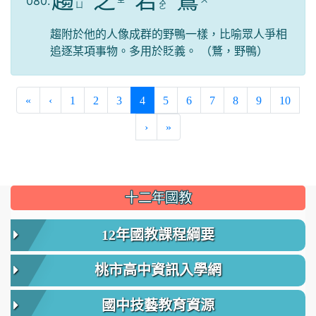
趨
之
若
鶩
080.
ㄓ
ㄨ
ㄨ
ˋ
ˋ
ㄩ
ㄛ
趨附於他的人像成群的野鴨一樣，比喻眾人爭相
追逐某項事物。多用於貶義。 （鶩，野鴨）
(current)
«
‹
1
2
3
4
5
6
7
8
9
10
›
»
:::
十二年國教
12年國教課程綱要
桃市高中資訊入學網
國中技藝教育資源