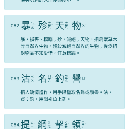
譏笑勢利的人前後態度不一。
暴
殄
天
物
ㄊ
ㄊ
ㄅ
062.
ㄨ
ˋ
ㄧ
ˇ
ㄧ
ˋ
ㄠ
ㄢ
ㄢ
暴，損害、糟蹋；殄，滅絕；天物，指鳥獸草木
等自然界生物。殘殺滅絕自然界的生物；後泛指
對物品不知愛惜，任意糟蹋。
沽
名
釣
譽
ㄇ
ㄉ
ㄍ
063.
ㄩ
ㄧ
ˊ
ㄧ
ˋ
ˋ
ㄨ
ㄥ
ㄠ
指人矯情造作，用手段獵取名聲或讚譽。沽，
買；釣，用餌引魚上鉤。
提
綱
挈
領
ㄑ
ㄌ
ㄊ
ㄍ
064.
ˊ
ㄧ
ˋ
ㄧ
ˇ
ㄧ
ㄤ
ㄝ
ㄥ