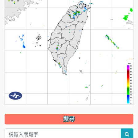
:::
搜尋
sear