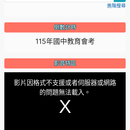
進階搜尋
倒數計時
115年國中教育會考
影音特區
This
影片因格式不支援或者伺服器或網路
is
的問題無法載入。
a
modal
window.