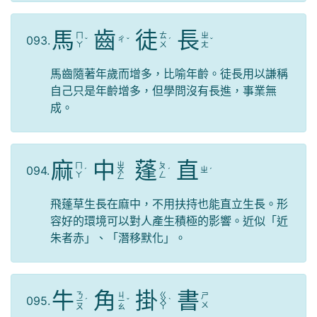
馬
齒
徒
長
ㄇ
ㄊ
ㄓ
093.
ㄔ
ˇ
ˇ
ˊ
ˇ
ㄚ
ㄨ
ㄤ
馬齒隨著年歲而增多，比喻年齡。徒長用以謙稱
自己只是年齡增多，但學問沒有長進，事業無
成。
麻
中
蓬
直
ㄓ
ㄇ
ㄆ
094.
ㄓ
ˊ
ㄨ
ˊ
ˊ
ㄚ
ㄥ
ㄥ
飛蓬草生長在麻中，不用扶持也能直立生長。形
容好的環境可以對人產生積極的影響。近似「近
朱者赤」、「潛移默化」。
牛
角
掛
書
ㄋ
ㄐ
ㄍ
ㄕ
095.
ㄧ
ˊ
ㄧ
ˇ
ㄨ
ˋ
ㄨ
ㄡ
ㄠ
ㄚ