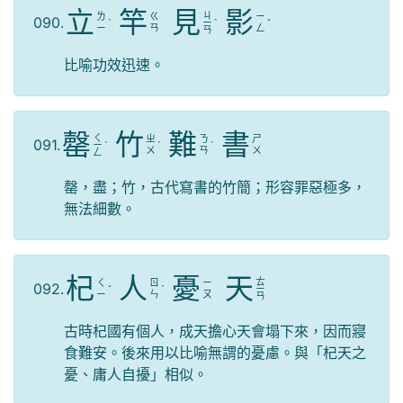
立
竿
見
影
ㄐ
ㄌ
ㄍ
ㄧ
090.
ˋ
ㄧ
ˋ
ˇ
ㄧ
ㄢ
ㄥ
ㄢ
比喻功效迅速。
罄
竹
難
書
ㄑ
ㄓ
ㄋ
ㄕ
091.
ㄧ
ˋ
ˊ
ˊ
ㄨ
ㄢ
ㄨ
ㄥ
罄，盡；竹，古代寫書的竹簡；形容罪惡極多，
無法細數。
杞
人
憂
天
ㄊ
ㄑ
ㄖ
ㄧ
092.
ˇ
ˊ
ㄧ
ㄧ
ㄣ
ㄡ
ㄢ
古時杞國有個人，成天擔心天會塌下來，因而寢
食難安。後來用以比喻無謂的憂慮。與「杞天之
憂、庸人自擾」相似。