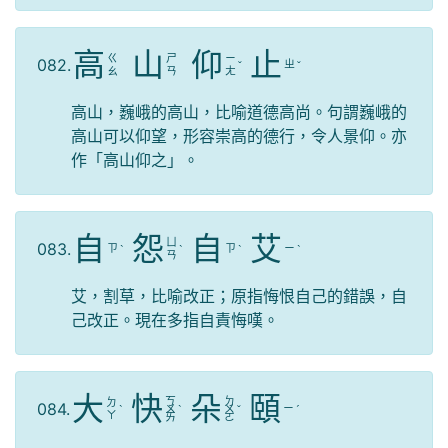
高
山
仰
止
ㄍ
ㄕ
ㄧ
082.
ㄓ
ˇ
ˇ
ㄠ
ㄢ
ㄤ
高山，巍峨的高山，比喻道德高尚。句謂巍峨的
高山可以仰望，形容崇高的德行，令人景仰。亦
作「高山仰之」。
自
怨
自
艾
ㄩ
083.
ㄗ
ㄗ
ㄧ
ˋ
ˋ
ˋ
ˋ
ㄢ
艾，割草，比喻改正；原指悔恨自己的錯誤，自
己改正。現在多指自責悔嘆。
大
快
朵
頤
ㄎ
ㄉ
ㄉ
084.
ㄧ
ˋ
ㄨ
ˋ
ㄨ
ˇ
ˊ
ㄚ
ㄞ
ㄛ