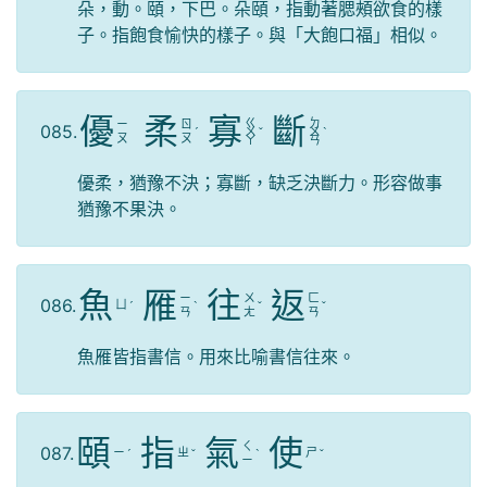
朵，動。頤，下巴。朵頤，指動著腮頰欲食的樣
子。指飽食愉快的樣子。與「大飽口福」相似。
優
柔
寡
斷
ㄍ
ㄉ
ㄧ
ㄖ
085.
ˊ
ㄨ
ˇ
ㄨ
ˋ
ㄡ
ㄡ
ㄚ
ㄢ
優柔，猶豫不決；寡斷，缺乏決斷力。形容做事
猶豫不果決。
魚
雁
往
返
ㄧ
ㄨ
ㄈ
086.
ㄩ
ˊ
ˋ
ˇ
ˇ
ㄢ
ㄤ
ㄢ
魚雁皆指書信。用來比喻書信往來。
頤
指
氣
使
ㄑ
087.
ㄧ
ㄓ
ㄕ
ˊ
ˇ
ˋ
ˇ
ㄧ