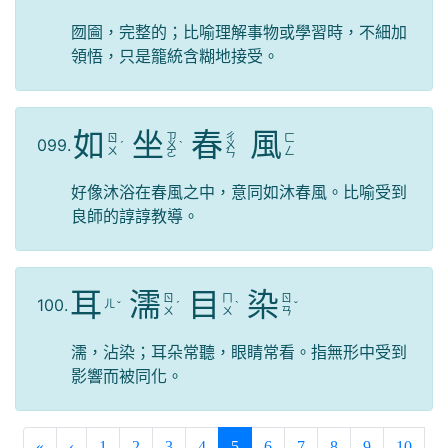
囫圇，完整的；比喻理解事物或學習時，不細加
領悟，只是籠統含糊地接受。
如
坐
春
風
ㄗ
ㄔ
ㄖ
ㄈ
099.
ˊ
ㄨ
ˋ
ㄨ
ㄨ
ㄥ
ㄛ
ㄣ
好像沐浴在春風之中，意同如沐春風。比喻受到
良師的諄諄教導。
耳
濡
目
染
ㄖ
ㄇ
ㄖ
100.
ㄦ
ˇ
ˊ
ˋ
ˇ
ㄨ
ㄨ
ㄢ
濡，沾染；耳朵常聽，眼睛常看。指無形中受到
影響而被同化。
(current)
«
‹
1
2
3
4
5
6
7
8
9
10