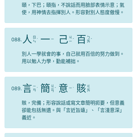
頤，下巴；頤指，不說話而用臉部表情示意；氣
使，用神情去指揮別人。形容對別人態度傲慢。
人
一
己
百
ㄖ
ㄐ
ㄅ
088.
ㄧ
ˊ
ˇ
ˇ
ㄣ
ㄧ
ㄞ
別人一學就會的事，自己就用百倍的努力做到。
用以勉人力學，勤能補拙。
言
簡
意
賅
ㄐ
ㄧ
ㄍ
089.
ㄧ
ˊ
ㄧ
ˇ
ˋ
ㄢ
ㄞ
ㄢ
賅，完備；形容說話或寫文章簡明扼要，但意義
卻能包括無遺。與「言近旨遠」、「言淺意深」
義近。