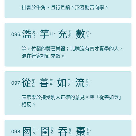
掛書於牛角，且行且讀。形容勤苦向學。
濫
竽
充
數
ㄔ
ㄌ
ㄕ
096.
ㄩ
ˋ
ˊ
ㄨ
ˋ
ㄢ
ㄨ
ㄥ
竽，竹製的簧管樂器；比喻沒有真才實學的人，
混在行家裡面充數。
從
善
如
流
ㄘ
ㄌ
ㄕ
ㄖ
097.
ㄨ
ˊ
ˋ
ˊ
ㄧ
ˊ
ㄢ
ㄨ
ㄥ
ㄡ
表示樂於接受別人正確的意見。與「從善如登」
相反。
囫
圇
吞
棗
ㄌ
ㄊ
ㄏ
ㄗ
098.
ˊ
ㄨ
ˊ
ㄨ
ˇ
ㄨ
ㄠ
ㄣ
ㄣ