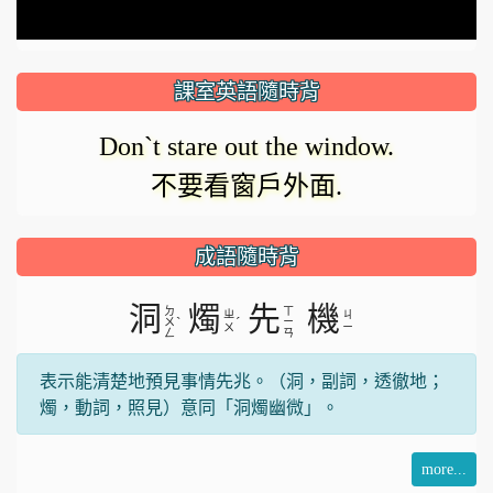
課室英語隨時背
Don`t stare out the window.
不要看窗戶外面.
成語隨時背
洞
燭
先
機
ㄉ
ㄒ
ㄓ
ㄐ
ˋ
ˊ
ㄨ
ㄧ
ㄨ
ㄧ
ㄥ
ㄢ
表示能清楚地預見事情先兆。（洞，副詞，透徹地；
燭，動詞，照見）意同「洞燭幽微」。
more...