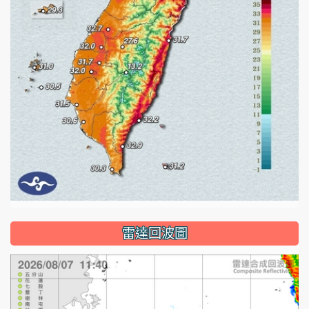
雷達回波圖