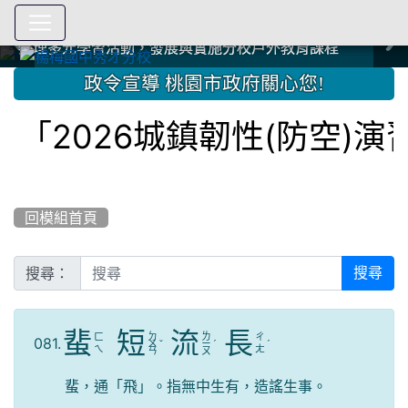
爭取社會資源，傳愛與溫暖：2024.3.19 桃園市家長會與桃
爭取社會資源，傳愛與溫暖：2024.3.19 桃園市家長會與桃
爭取社會資源，傳愛與溫暖：110.12.22 國際獅子會與本校
爭取社會資源，傳愛與溫暖：110.12.22 國際獅子會與本校
爭取社會資源，傳愛與溫暖：110.12.22 國際獅子會贈送本
爭取社會資源，傳愛與溫暖：110.12.22 國際獅子會贈送本
2023.12.27 聖誕感恩歌謠競賽；本校師生與國際獅子會獅
2023.12.27 聖誕感恩歌謠競賽；本校師生與國際獅子會獅
中國信託商業銀行 2023.04.22 愛傳球計畫
中國信託商業銀行 2023.04.22 愛傳球計畫
辦理多元學習活動，發展與實施分校戶外教育課程
辦理多元學習活動，發展與實施分校戶外教育課程
園女子美容商業童也工會義剪活動
園女子美容商業童也工會義剪活動
112學年度畢業學生與師長合照
112學年度畢業學生與師長合照
辦理多元學習活動，發展與實施分校戶外教育課程
辦理多元學習活動，發展與實施分校戶外教育課程
師生歲末感恩活動
師生歲末感恩活動
校學生耶誕禮物
校學生耶誕禮物
112.9.27參觀客家博覽會
112.9.27參觀客家博覽會
2023.12.27 國際獅子會贈送本校學生耶誕禮物
2023.12.27 國際獅子會贈送本校學生耶誕禮物
2023.12.27 國際獅子會贊助本校學生獎助學金
2023.12.27 國際獅子會贊助本校學生獎助學金
兄、師姐同樂
兄、師姐同樂
建置優質學習空間；合作互惠，建立良善公共關係
建置優質學習空間；合作互惠，建立良善公共關係
:::
政令宣導 桃園市政府關心您!
「2026城鎮韌性(防空)演
回模組首頁
搜尋：
搜尋
蜚
短
流
長
ㄉ
ㄌ
ㄈ
ㄔ
081.
ㄨ
ˇ
ㄧ
ˊ
ˊ
ㄟ
ㄤ
ㄢ
ㄡ
蜚，通「飛」。指無中生有，造謠生事。