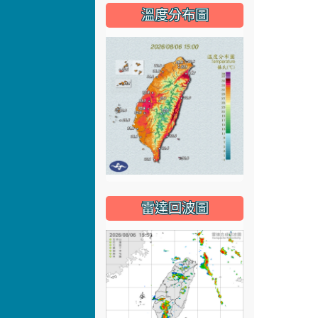
溫度分布圖
雷達回波圖