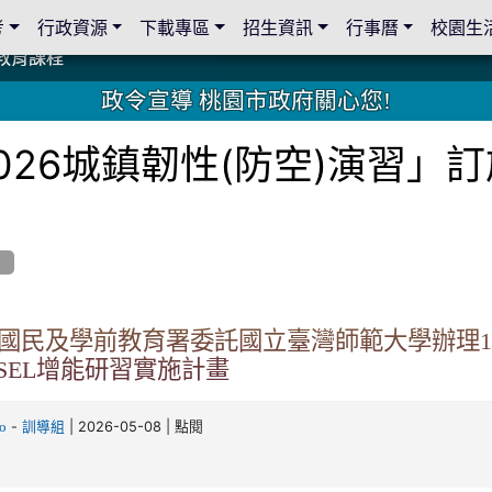
考
行政資源
下載專區
招生資訊
行事曆
校園生
教育課程
教育課程
19 桃園市家長會與桃園女子美容商業童也工會義剪活動
19 桃園市家長會與桃園女子美容商業童也工會義剪活動
教育課程
教育課程
2 國際獅子會與本校師生歲末感恩活動
2 國際獅子會與本校師生歲末感恩活動
2 國際獅子會贈送本校學生耶誕禮物
2 國際獅子會贈送本校學生耶誕禮物
禮物
禮物
學金
學金
師生與國際獅子會獅兄、師姐同樂
師生與國際獅子會獅兄、師姐同樂
公共關係
公共關係
政令宣導 桃園市政府關心您!
026城鎮韌性(防空)演習」
息
國民及學前教育署委託國立臺灣師範大學辦理1
x SEL增能研習實施計畫
-
| 2026-05-08 | 點閱
o
訓導組