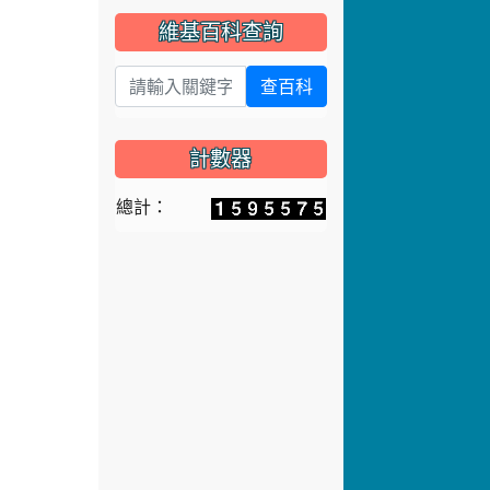
維基百科查詢
查百科
計數器
總計：