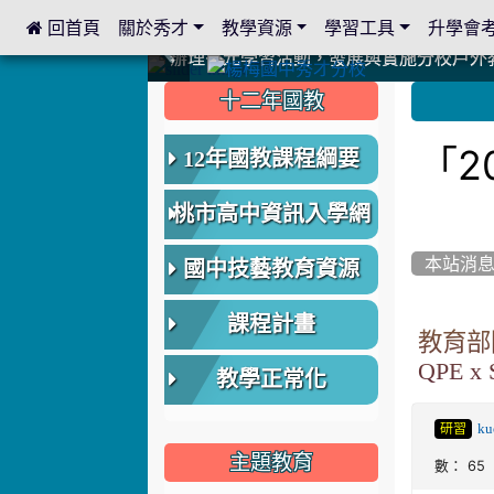
 回首頁
關於秀才
教學資源
學習工具
升學會
:::
中國信託商業銀行 2023.04.22 愛傳球計畫
中國信託商業銀行 2023.04.22 愛傳球計畫
辦理多元學習活動，發展與實施分校戶外
辦理多元學習活動，發展與實施分校戶外
爭取社會資源，傳愛與溫暖：2024.3.
爭取社會資源，傳愛與溫暖：2024.3.
112學年度畢業學生與師長合照
112學年度畢業學生與師長合照
辦理多元學習活動，發展與實施分校戶外
辦理多元學習活動，發展與實施分校戶外
爭取社會資源，傳愛與溫暖：110.12.2
爭取社會資源，傳愛與溫暖：110.12.2
爭取社會資源，傳愛與溫暖：110.12.2
爭取社會資源，傳愛與溫暖：110.12.2
112.9.27參觀客家博覽會
112.9.27參觀客家博覽會
2023.12.27 國際獅子會贈送本校學生耶誕
2023.12.27 國際獅子會贈送本校學生耶誕
2023.12.27 國際獅子會贊助本校學生獎助
2023.12.27 國際獅子會贊助本校學生獎助
2023.12.27 聖誕感恩歌謠競賽；本校
2023.12.27 聖誕感恩歌謠競賽；本校
建置優質學習空間；合作互惠，建立良善
建置優質學習空間；合作互惠，建立良善
:::
:::
十二年國教
「2
12年國教課程綱要
桃市高中資訊入學網
本站消
國中技藝教育資源
課程計畫
教育部
QPE 
教學正常化
ku
研習
主題教育
數： 65