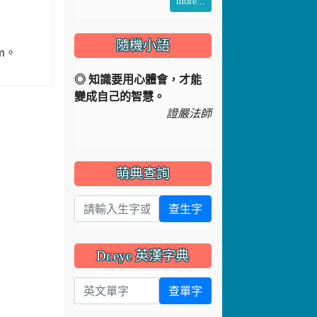
more...
隨機小語
m。
◎ 知識要用心體會，才能
變成自己的智慧。
證嚴法師
萌典查詢
查生字
Dr.eye 英漢字典
英文單字
查單字