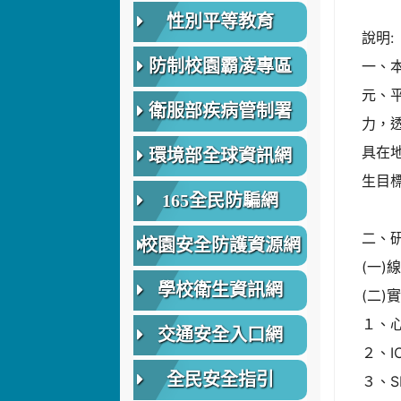
性別平等教育
說明:
防制校園霸凌專區
一、
元、
衛服部疾病管制署
力，
具在
環境部全球資訊網
生目
165全民防騙網
二、
校園安全防護資源網
(一)
學校衛生資訊網
(二)
１、
交通安全入口網
２、I
全民安全指引
３、S