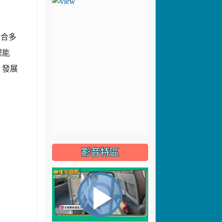
結合多
理能
，發展
影音特區
視
播
頻