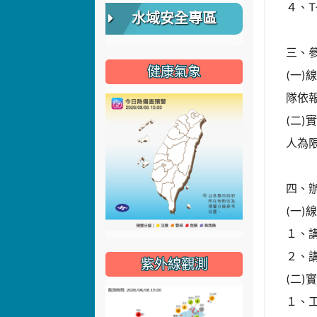
４、T
水域安全專區
三、
健康氣象
(一)
隊依
(二
人為
四、
(一)
１、講
２、講
紫外線觀測
(二)
１、工