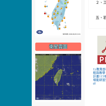
２、
五、若
衛星雲圖
1) 教育
程與教學 
計畫115年
增能研習
df