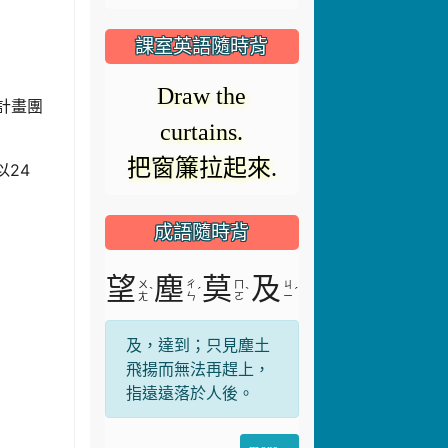
播
放
課室英語隨時背
放
器
Switch on the
正
E計畫團
microphone.
在
影
把麥克風打開.
載
以24
入。
成語隨時背
片
望
塵
莫
及
ㄨ
ㄔ
ㄇ
ㄐ
ˋ
ˊ
ˋ
ˊ
ㄤ
ㄣ
ㄛ
ㄧ
及，達到；只見塵土
飛揚而無法再趕上，
指遠遠落於人後。