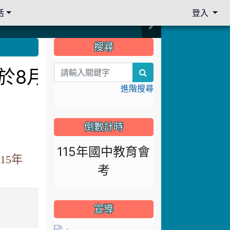
活
登入
:::
搜尋
訂於8月13日下午14:3
search
進階搜尋
倒數計時
115年國中教育會
15年
考
宣導