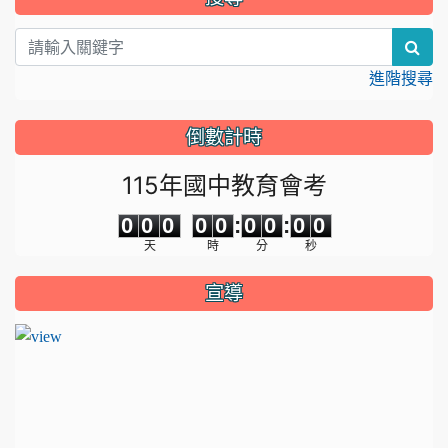
sea
進階搜尋
倒數計時
115年國中教育會考
0
0
0
0
0
0
0
0
0
0
0
0
0
0
:
0
0
:
0
0
天
時
分
秒
宣導