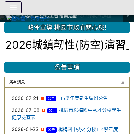
爭取社會資源，傳愛與溫暖：2024.3.19 桃園市家長會與桃
爭取社會資源，傳愛與溫暖：2024.3.19 桃園市家長會與桃
爭取社會資源，傳愛與溫暖：110.12.22 國際獅子會與本校
爭取社會資源，傳愛與溫暖：110.12.22 國際獅子會與本校
爭取社會資源，傳愛與溫暖：110.12.22 國際獅子會贈送本
爭取社會資源，傳愛與溫暖：110.12.22 國際獅子會贈送本
2023.12.27 聖誕感恩歌謠競賽；本校師生與國際獅子會獅
2023.12.27 聖誕感恩歌謠競賽；本校師生與國際獅子會獅
中國信託商業銀行 2023.04.22 愛傳球計畫
中國信託商業銀行 2023.04.22 愛傳球計畫
辦理多元學習活動，發展與實施分校戶外教育課程
辦理多元學習活動，發展與實施分校戶外教育課程
園女子美容商業童也工會義剪活動
園女子美容商業童也工會義剪活動
112學年度畢業學生與師長合照
112學年度畢業學生與師長合照
辦理多元學習活動，發展與實施分校戶外教育課程
辦理多元學習活動，發展與實施分校戶外教育課程
師生歲末感恩活動
師生歲末感恩活動
校學生耶誕禮物
校學生耶誕禮物
112.9.27參觀客家博覽會
112.9.27參觀客家博覽會
2023.12.27 國際獅子會贈送本校學生耶誕禮物
2023.12.27 國際獅子會贈送本校學生耶誕禮物
2023.12.27 國際獅子會贊助本校學生獎助學金
2023.12.27 國際獅子會贊助本校學生獎助學金
兄、師姐同樂
兄、師姐同樂
建置優質學習空間；合作互惠，建立良善公共關係
建置優質學習空間；合作互惠，建立良善公共關係
:::
政令宣導 桃園市政府關心您!
26城鎮韌性(防空)演習」訂
公告事項
所有消息
2026-07-21
115學年度新生編班公告
公告
2026-07-08
桃園市楊梅國中秀才分校學生
公告
健康檢查表
2026-01-23
楊梅國中秀才分校114學年度
公告