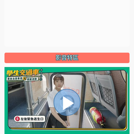
影音特區
視
播
頻
播
放