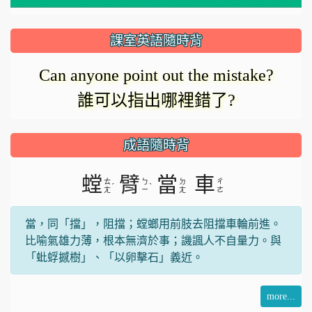
放
器
正
課室英語隨時背
在
影
Can anyone point out the mistake?
載
誰可以指出哪裡錯了?
入。
片
成語隨時背
螳
臂
當
車
ㄊ
ㄅ
ㄉ
ㄔ
ˊ
ˋ
ㄤ
ㄧ
ㄤ
ㄜ
當，同「擋」，阻擋；螳螂用前肢去阻擋車輪前進。
比喻氣雄力薄，根本無濟於事；譏諷人不自量力。與
「蚍蜉撼樹」、「以卵擊石」義近。
more...