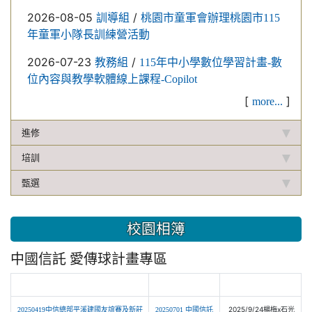
2026-08-05
/
訓導組
桃園市童軍會辦理桃園市115
年童軍小隊長訓練營活動
2026-07-23
/
教務組
115年中小學數位學習計畫-數
位內容與教學軟體線上課程-Copilot
[
]
more...
進修
培訓
甄選
校園相簿
中國信託 愛傳球計畫專區
link to http://photos.google.com/share/AF1QipMiV3ax3
link to http://photos.app.goo.gl/
link to http://drive.google.com
link to http://photos.app.goo.gl
link to https://dr
2025/9/24楊梅x石光
20250419中信總部平溪建國友誼賽及新莊
20250701 中國信託