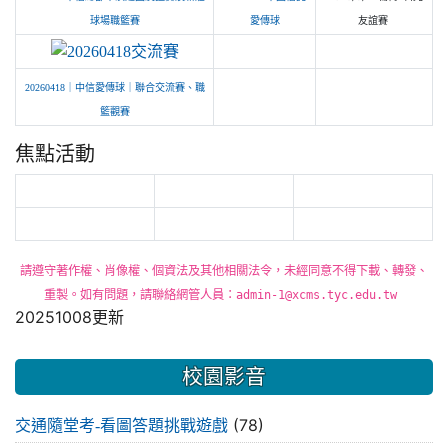
友誼賽
球場職籃賽
愛傳球
link to https://photos.app.goo.gl/tNDk1r
20260418｜中信愛傳球｜聯合交流賽、職
籃觀賽
焦點活動
請遵守著作權、肖像權、個資法及其他相關法令，未經同意不得下載、轉發、
重製。如有問題，請聯絡網管人員：admin-1@xcms.tyc.edu.tw
20251008更新
校園影音
(78)
交通隨堂考-看圖答題挑戰遊戲