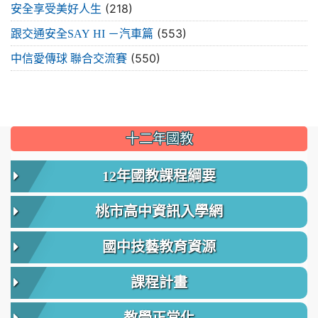
(218)
安全享受美好人生
(553)
跟交通安全SAY HI －汽車篇
(550)
中信愛傳球 聯合交流賽
:::
十二年國教
12年國教課程綱要
桃市高中資訊入學網
國中技藝教育資源
課程計畫