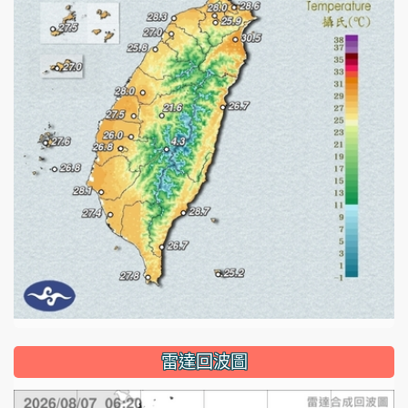
雷達回波圖